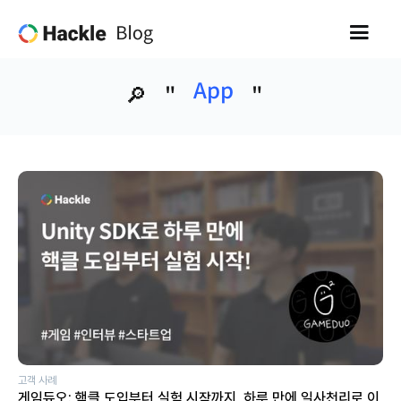
App
🔎
"
"
고객 사례
게임듀오: 핵클 도입부터 실험 시작까지, 하루 만에 일사천리로 이