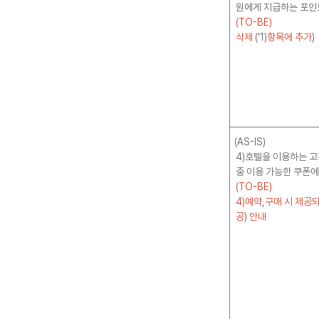
원에게 지급하는 포인
(TO-BE)
삭제
('1)
항목에 추가
)
(AS-IS)
4)호텔을 이용하는 
중 이용 가능한 쿠폰에
(TO-BE)
4)예약
,
구매 시 제공
공
)
안내