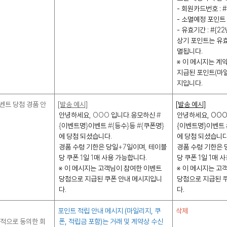
- 회원카드번호
: #
- 소멸예정 포인트
- 유효기간
: #{22
상기 포인트는 유효
멸됩니다
.
※ 이 메시지는 계
지급된 포인트
(
마
지입니다
.
벤트 당첨 경품 안
[발송 예시]
[발송 예시]
안녕하세요
, OOO
입니다
.
응모하신
#
안녕하세요
, OO
{
이벤트명
}
이벤트
#{
등수
}
등
#{
쿠폰명
}
{
이벤트명
}
이벤트
에 당첨 되셨습니다
.
에 당첨 되셨습니
경품 수령 기한은 당일
+7
일이며
,
테이블
경품 수령 기한은 
당 쿠폰
1
일
1
매 사용 가능합니다
.
당 쿠폰
1
일
1
매 
※ 이 메시지는 고객님이 참여한 이벤트
※ 이 메시지는 고
당첨으로 지급된 쿠폰 안내 메시지입니
당첨으로 지급된 
다
.
다
.
포인트 적립 안내 메시지
(
마일리지
,
쿠
삭제
시적으로 동의한 회
폰
,
적립금 포함
)
는 거래 및 계약상 수신