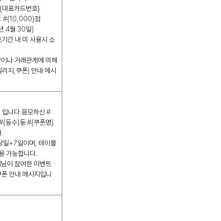
{
대표카드번호
}
: #{10,000}
점
년
4
월
30
일
}
기간 내 미 사용시 소
약이나 거래관계에 의해
일리지
,
쿠폰
)
안내 메시
O
입니다
.
응모하신
#
#{
등수
}
등
#{
쿠폰명
}
다
.
당일
+7
일이며
,
테이블
사용 가능합니다
.
객님이 참여한 이벤트
쿠폰 안내 메시지입니