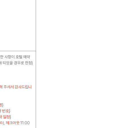
대한 사항이 호텔 예약
내 되었을 경우로 한정)
해 주셔서 감사드립니
명
}
약 번호
}
약 일정
}
부터
,
체크아웃
11:00