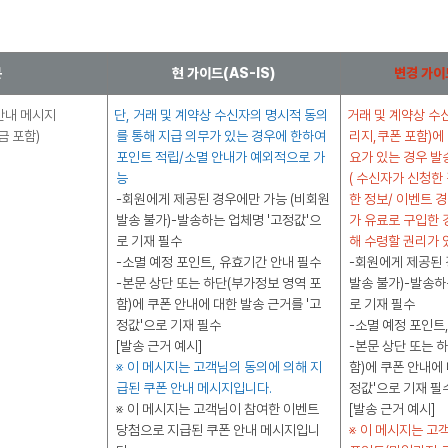
분
현 가이드
(AS-IS)
변경 가이
 안내 메시지
단, 거래 및 계약상 수신자의 명시적 동의
거래 및 계약상 수
금 포함)
를 통해 지급 의무가 있는 경우에 한하여
리지,쿠폰 포함)에
포인트 적립/소멸 안내가 예외적으로 가
요가 있는 경우 
능
( 수신자가 신청한
-회원에게 제공된 경우에만 가능 (비회원
한 정보/ 이벤트 
발송 불가)-발송하는 업체명 '고정값'으
가 유료로 구입한 경
로 기재 필수
해 수령할 권리가 
-소멸 예정 포인트, 유효기간 안내 필수
-회원에게 제공된 
-본문 상단 또는 하단(부가정보 영역 포
발송 불가)-발송하
함)에 쿠폰 안내에 대한 발송 근거를 '고
로 기재 필수
정값'으로 기재 필수
-소멸 예정 포인트
[발송 근거 예시]
-본문 상단 또는 
※ 이 메시지는 고객님의 동의에 의해 지
함)에 쿠폰 안내에 
급된 쿠폰 안내 메시지입니다.
정값'으로 기재 필
※ 이 메시지는 고객님이 참여한 이벤트
[발송 근거 예시]
당첨으로 지급된 쿠폰 안내 메시지입니
※ 이 메시지는 고