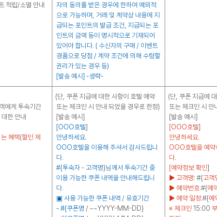
트 적립/소멸 안내
자의 동의를 받은 경우에 한하여 예외적
으로 가능하며
,
거래 및 계약상 내용에 지
급되는 포인트의 발급 조건
,
지급되는 포
인트의 금액 등이 명시적으로 기재되어
있어야 합니다
. (
수신자의 구매
/
이벤트
경품으로 당첨
/
계약 조건에 의해 수령할
권리가 있는 경우 등
)
[발송 예시
] -
생략
-
(단, 쿠폰 지급에 대한 사항이 호텔 예약
(단, 쿠폰 지급에 
고객에게 투숙기간
또는 체크인 시 안내 되었을 경우로 한정)
또는 체크인 시 안
 대한 안내
[발송 예시]
[발송 예시]
[OOO호텔
]
[OOO호텔
]
되는 혜택
(
할인 제
안녕하세요
.
안녕하세요
.
OOO호텔을 이용해 주셔서 감사드립니
OOO호텔을 예약
다
.
다
.
#{투숙자
-
고객명
}
님께서 투숙기간 중
[예약정보 확인
]
이용 가능한 쿠폰 내역을 안내해드립니
▶ 고객명
: #{
고객
다
.
▶ 예약번호
:#{
예
▣ 사용 가능한 쿠폰 내역
/
유효기간
▶ 예약 일정
:#{
예
- #{쿠폰명
/ ~~YYYY-MM-DD}
※ 체크인
15:00