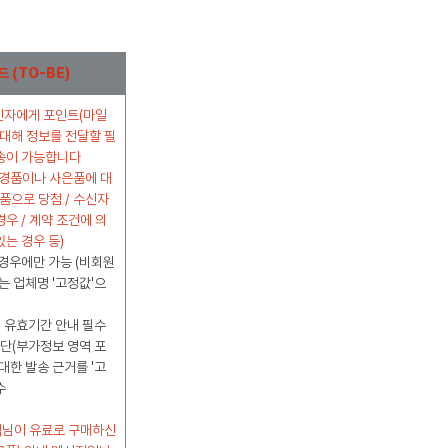
드
(TO-BE)
신자에게 포인트(마일
 대해 정보를 전달할 필
발송이 가능합니다
 경품이나 사은품에 대
경품으로 당첨 / 수신자
우 / 계약 조건에 의
있는 경우 등)
경우에만 가능 (비회원
는 업체명 '고정값'으
, 유효기간 안내 필수
하단(부가정보 영역 포
대한 발송 근거를 '고
수
객님이 유료로 구매하신