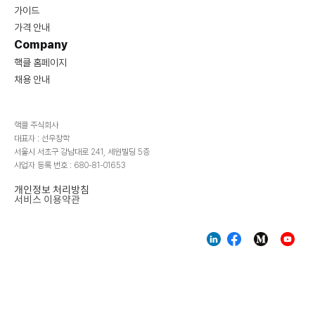
가이드
가격 안내
Company
핵클 홈페이지
채용 안내
핵클 주식회사
대표자 : 선우창학
서울시 서초구 강남대로 241, 세원빌딩 5층
사업자 등록 번호 : 680-81-01653
개인정보 처리방침
서비스 이용약관