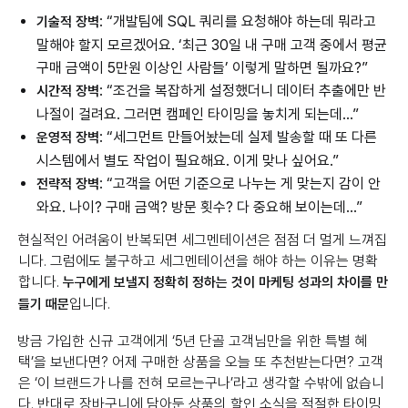
: “개발팀에 SQL 쿼리를 요청해야 하는데 뭐라고
기술적 장벽
말해야 할지 모르겠어요. ‘최근 30일 내 구매 고객 중에서 평균
구매 금액이 5만원 이상인 사람들’ 이렇게 말하면 될까요?”
: “조건을 복잡하게 설정했더니 데이터 추출에만 반
시간적 장벽
나절이 걸려요. 그러면 캠페인 타이밍을 놓치게 되는데…”
: “세그먼트 만들어놨는데 실제 발송할 때 또 다른
운영적 장벽
시스템에서 별도 작업이 필요해요. 이게 맞나 싶어요.”
: “고객을 어떤 기준으로 나누는 게 맞는지 감이 안
전략적 장벽
와요. 나이? 구매 금액? 방문 횟수? 다 중요해 보이는데…”
현실적인 어려움이 반복되면 세그멘테이션은 점점 더 멀게 느껴집
니다. 그럼에도 불구하고 세그멘테이션을 해야 하는 이유는 명확
합니다.
누구에게 보낼지 정확히 정하는 것이 마케팅 성과의 차이를 만
입니다.
들기 때문
방금 가입한 신규 고객에게 ‘5년 단골 고객님만을 위한 특별 혜
택’을 보낸다면? 어제 구매한 상품을 오늘 또 추천받는다면? 고객
은 ‘이 브랜드가 나를 전혀 모르는구나’라고 생각할 수밖에 없습니
다. 반대로 장바구니에 담아둔 상품의 할인 소식을 적절한 타이밍