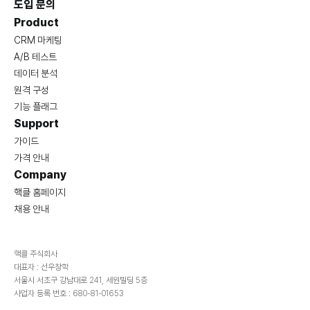
도입 문의
Product
CRM 마케팅
A/B 테스트
데이터 분석
원격 구성
기능 플래그
Support
가이드
가격 안내
Company
핵클 홈페이지
채용 안내
핵클 주식회사
대표자 : 선우창학
서울시 서초구 강남대로 241, 세원빌딩 5층
사업자 등록 번호 : 680-81-01653