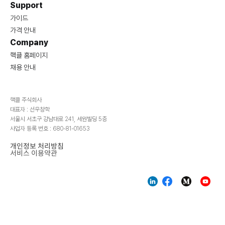
Support
가이드
가격 안내
Company
핵클 홈페이지
채용 안내
핵클 주식회사
대표자 : 선우창학
서울시 서초구 강남대로 241, 세원빌딩 5층
사업자 등록 번호 : 680-81-01653
개인정보 처리방침
서비스 이용약관