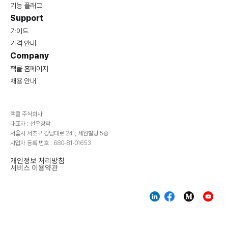
기능 플래그
Support
가이드
가격 안내
Company
핵클 홈페이지
채용 안내
핵클 주식회사
대표자 : 선우창학
서울시 서초구 강남대로 241, 세원빌딩 5층
사업자 등록 번호 : 680-81-01653
개인정보 처리방침
서비스 이용약관