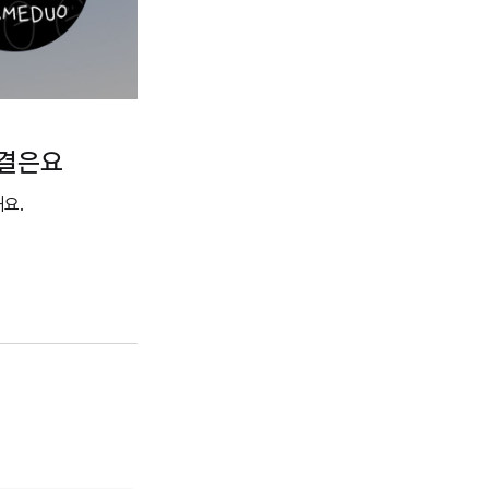
비결은요
요.