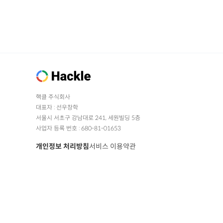
핵클 주식회사
대표자 : 선우창학
서울시 서초구 강남대로 241, 세원빌딩 5층
사업자 등록 번호 : 680-81-01653
개인정보 처리방침
서비스 이용약관