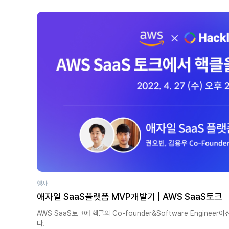
행사
애자일 SaaS플랫폼 MVP개발기 | AWS SaaS토크
AWS SaaS토크에 핵클의 Co-founder&Software Engine
다.