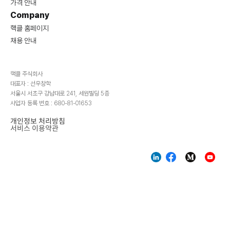
가격 안내
Company
핵클 홈페이지
채용 안내
핵클 주식회사
대표자 : 선우창학
서울시 서초구 강남대로 241, 세원빌딩 5층
사업자 등록 번호 : 680-81-01653
개인정보 처리방침
서비스 이용약관
-