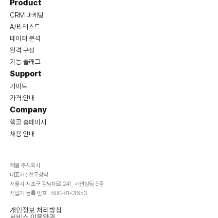
Product
CRM 마케팅
A/B 테스트
데이터 분석
원격 구성
기능 플래그
Support
가이드
가격 안내
Company
핵클 홈페이지
채용 안내
핵클 주식회사
대표자 : 선우창학
서울시 서초구 강남대로 241, 세원빌딩 5층
사업자 등록 번호 : 680-81-01653
개인정보 처리방침
서비스 이용약관