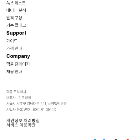
A/B 테스트
데이터 분석
원격 구성
기능 플래그
Support
가이드
가격 안내
Company
핵클 홈페이지
채용 안내
핵클 주식회사
대표자 : 선우창학
서울시 서초구 강남대로 241, 세원빌딩 5층
사업자 등록 번호 : 680-81-01653
개인정보 처리방침
서비스 이용약관