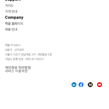
가이드
가격 안내
Company
핵클 홈페이지
채용 안내
핵클 주식회사
대표자 : 선우창학
서울시 서초구 강남대로 241, 세원빌딩 5층
사업자 등록 번호 : 680-81-01653
개인정보 처리방침
서비스 이용약관